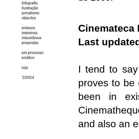
fotografia
ilustração
jornalismo
objectos
Cinemateca 
enlaces
imprensa
miscelânea
Last updated
propostas
em processo
errático
I tend to sa
loja
'2/2024
proves to be 
been in exi
Cinematheque
and also an e