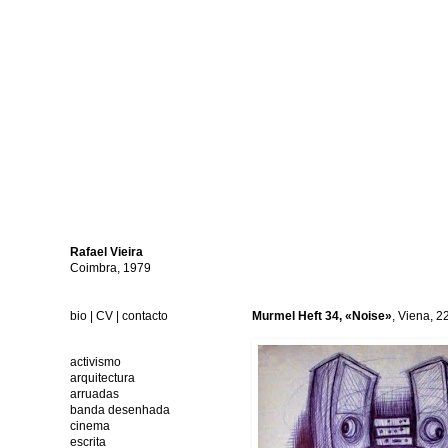
Rafael
Vieira
Coimbra, 1979
bio
|
CV
|
contacto
Murmel Heft 34, «Noise»
, Viena, 2
activismo
arquitectura
arruadas
banda desenhada
cinema
escrita