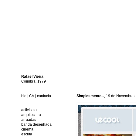
Rafael
Vieira
Coimbra, 1979
bio
|
CV
|
contacto
Simplesmente...
, 19 de Novembro 
activismo
arquitectura
arruadas
banda desenhada
cinema
escrita