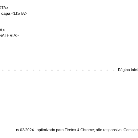
STA
>
 ca
pa
<
LISTA
>
A
>
GALERIA
>
Página inici
rv 02/2024 . optimizado para Firefox & Chrome; não responsivo. Com te