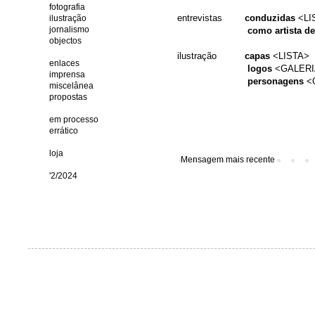
fotografia
entrevistas
conduzidas
<
LI
ilustração
jornalismo
como artista de
objectos
ilustraç
ão
capas
<
LISTA
>
enlaces
log
os
<
GALERI
imprensa
personagens
<
miscelânea
propostas
em processo
errático
loja
Mensagem mais recente
'2/2024