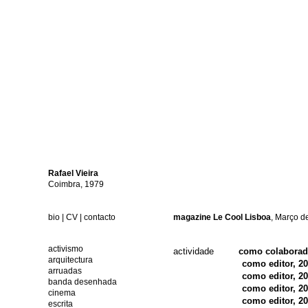
Rafael
Vieira
Coimbra, 1979
bio
|
CV
|
contacto
magazine Le Cool Lisboa
, Março 
activismo
actividade
como colaborad
arquitectura
como editor, 20
arruadas
como editor, 2
banda desenhada
como editor, 2
cinema
como editor, 2
escrita