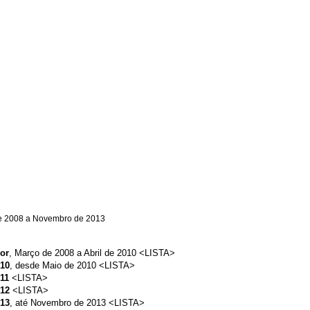
de 2008 a Novembro de 2013
or
, Março de 2008 a Abril de 2010
<
LISTA
>
10
, desde Maio de 2010
<
LISTA
>
011
<
LISTA
>
012
<
LISTA
>
013
, até Novembro de 2013
<
LISTA
>