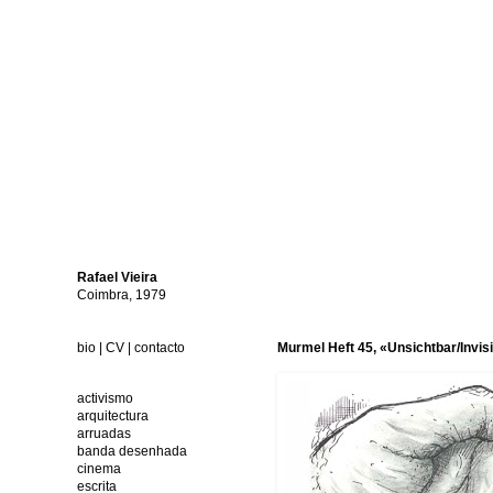
Rafael
Vieira
Coimbra, 1979
bio
|
CV
|
contacto
Murmel Heft 45, «Unsichtbar/Invis
activismo
arquitectura
arruadas
banda desenhada
cinema
escrita