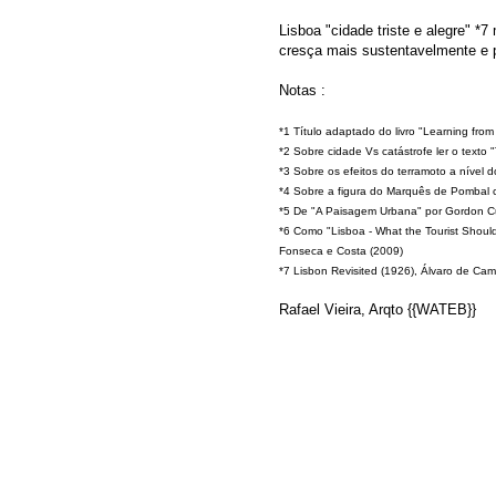
Lisboa "cidade triste e alegre"
*7
cresça mais sustentavelmente e p
Notas :
*1 Título adaptado do livro "Learning fro
*2 Sobre cidade Vs catástrofe ler o texto
*3 Sobre os efeitos do terramoto a nível
*4 Sobre a figura do Marquês de Pombal 
*5 De "A Paisagem Urbana" por Gordon Cu
*6 Como "Lisboa - What the Tourist Shou
Fonseca e Costa (2009)
*7 Lisbon Revisited (1926), Álvaro de Ca
Rafael Vieira, Arqto {{WATEB}}