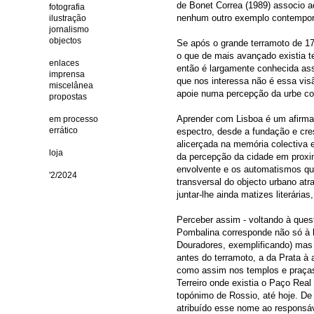
de Bonet Correa (1989) associo a
fotografia
nenhum outro exemplo contemporâ
ilustração
jornalismo
objectos
Se após o grande terramoto de 175
o que de mais avançado existia 
enlaces
então é largamente conhecida ass
imprensa
que nos interessa não é essa vi
miscelânea
apoie numa percepção da urbe com
propostas
Aprender com Lisboa é um afirmar
em processo
errático
espectro, desde a fundação e cr
alicerçada na memória colectiva e
loja
da percepção da cidade em proxi
envolvente e os automatismos qu
'2/2024
transversal do objecto urbano atr
juntar-lhe ainda matizes literária
Perceber assim - voltando à ques
Pombalina corresponde não só à l
Douradores, exemplificando) mas
antes do terramoto, a da Prata à
como assim nos templos e praças 
Terreiro onde existia o Paço Real
topónimo de Rossio, até hoje. De
atribuído esse nome ao responsáv