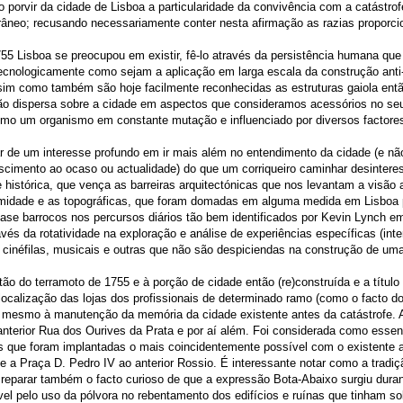
o porvir da cidade de Lisboa a particularidade da convivência com a catástr
neo; recusando necessariamente conter nesta afirmação as razias propor
5 Lisboa se preocupou em existir, fê-lo através da persistência humana que n
tecnologicamente como sejam a aplicação em larga escala da construção ant
im como também são hoje facilmente reconhecidas as estruturas gaiola entã
são dispersa sobre a cidade em aspectos que consideramos acessórios no se
o um organismo em constante mutação e influenciado por diversos factores 
 de um interesse profundo em ir mais além no entendimento da cidade (e nã
escimento ao ocaso ou actualidade) do que um corriqueiro caminhar desinte
 histórica, que vença as barreiras arquitectónicas que nos levantam a visão
midade e as topográficas, que foram domadas em alguma medida em Lisboa pe
ase barrocos nos percursos diários tão bem identificados por Kevin Lynch 
avés da rotatividade na exploração e análise de experiências específicas (i
s, cinéfilas, musicais e outras que não são despiciendas na construção de uma
tão do terramoto de 1755 e à porção de cidade então (re)construída e a tít
ocalização das lojas dos profissionais de determinado ramo (como o facto 
 mesmo à manutenção da memória da cidade existente antes da catástrofe. 
 anterior Rua dos Ourives da Prata e por aí além. Foi considerada como ess
que foram implantadas o mais coincidentemente possível com o existente an
 e a Praça D. Pedro IV ao anterior Rossio. É interessante notar como a trad
 reparar também o facto curioso de que a expressão Bota-Abaixo surgiu dura
el pelo uso da pólvora no rebentamento dos edifícios e ruínas que tinham so