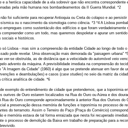
ofe e a heróica capacidade de a ela sobrevir que não encontra correspondent
cionadas pela mão humana nos bombardeamentos da II Guerra Mundial.
*2
ão foi suficiente para recuperar Antioquia ou Creta do colapso e ao persisti
i-sísmica ou o nascimento da sismologia como ciência.
*3 *4
A Lisboa pombal
o empregues como sustentáculo dos edifícios e que foram verdadeiramente re
u compreender como um todo, mas queremos despoletar e apurar um sentido 
sociais e históricos.
o só Lisboa - mas sim a compreensão da entidade Cidade ao longo de todo o 
ressado pode revelar. Uma observação mais demorada da "paisagem urbana"
*
 ao ver-se obstruída, as de distância que a velocidade do automóvel veio ven
lo advento da máquina. A previsibilidade imediata na compreensão do teci
em "A Imagem da Cidade" (1960)
é algo que se pretende atenuar em favor de
ntervenções e deambulações) e casos (
case studies
) no seio da matriz da cida
 crítica analítica de cidade.
*6
ulo de exemplo do entendimento de cidade que pretendemos, que a toponímia 
dos ourives de Ouro estarem localizados na Rua do Ouro ou Aúrea e dos dour
A Rua do Ouro corresponde aproximadamente à anterior Rua dos Ourives do O
encial a preservação dessa memória de funções e toponímia no processo de 
tes do terramoto. Assim o Terreiro do Paço (Praça do Comércio) corresponde
ição e memória estava de tal forma enraizada que nesta foi recuperado imedia
nte o processo de demolição da Baixa em trabalho de preparação para a recon
brevivido.