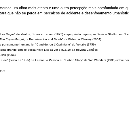
merece um olhar mais atento e uma outra percepção mais aprofundada em ques
ara que não se perca em percalços de acidente e desenfreamento urbanístic
m Las Vegas" de Venturi, Brown e Izenour (1972) e apropriado depois por Barrie e Shelton em "Le
 "The City-as-Target, or Perpetuacion and Death" de Bishop e Clancey (2004)
 do pensamento humano ler "Candide, ou L'Optimisme" de Voltaire (1759)
como grande obreiro dessa nova Lisboa ver o n15/16 da Revista Camões
llen (1964)
ld See" (cerca de 1925) de Fernando Pessoa ou "Lisbon Story" de Win Wenders (1995) sobre poe
mpos