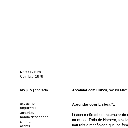
Rafael
Vieira
Coimbra, 1979
bio
|
CV
|
contacto
Aprender com Lisboa
, revista Matr
activismo
Aprender com Lisboa
*1
arquitectura
arruadas
Lisboa é não só um acumular de c
banda desenhada
na mítica Tróia de Homero, revel
cinema
naturais e mecânicas que lhe for
escrita